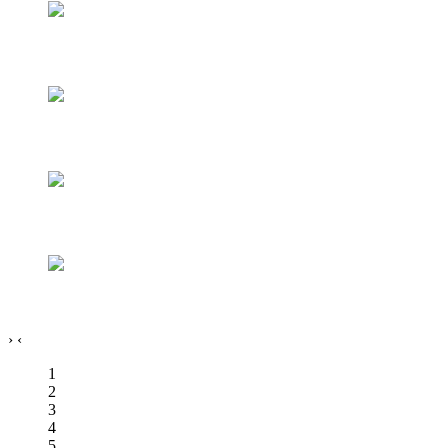
›
‹
1
2
3
4
5