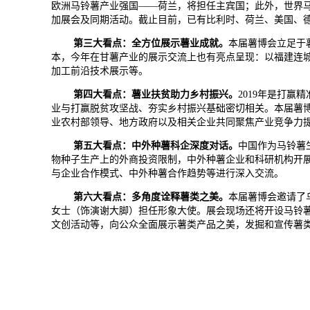
欧洲马铃薯产业强国——荷兰，将担任主宾国；此外，世界马
加展会及同期活动。截止目前，已有比利时、荷兰、美国、德
第三大看点：全方位展示薯业成就。
本届薯博会立足于
本，今年在甘薯产业的展示交流上也有亮点呈现：以福建连
加工前沿技术展示等。
第四大看点：薯业扶贫助力乡村振兴。
2019年是打
业与打赢脱贫攻坚战、夯实乡村振兴基础密切相关。本届薯
业农村部领导、地方政府以及相关企业共同聚焦产业竞争力
第五大看点：中外种薯科企深度对话。
中国作为马铃薯
物种子生产上的外商投资限制，中外种薯企业和科研机构开
与企业合作模式、中外种薯合作趋势等进行深入交流。
第六大看点：多角度诠释薯类之美。
本届薯博会邀请了
女士（饰演谢大脚）担任形象大使。展会现场还将开设马铃薯名优品
文创活动等，向公众全面展示薯类产品之美，发掘和宣传薯