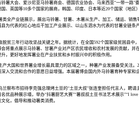
铃薯大会、爱沙尼亚马铃薯商会、德国农业协会、马来西亚“一带一路”
国、英国等10多个国家的展商，韩国、印度、日本等近20个国家（地区
薯类全产业链展示，展出马铃薯、甘薯、木薯从生产、加工、储运、销售
城县为代表的红心地瓜干加工产业展示、以山东泗水为代表的甘薯全链条
赢精准脱贫三年行动攻坚战关键之年。据统计，在全国592个国家级贫困县中
博会将重点展示马铃薯、甘薯产业对产区农民增收和农村发展的贡献，并
提升，更好地发挥薯业在产业扶贫和乡村振兴中的积极作用。
生产大国和世界薯业增长最具潜力的区域之一，种薯产业发展备受关注。2
展深入交流和合作的意愿日益增强。本届薯博会国内外马铃薯育种专家和
乌兰察布市招待李克强总理烤土豆的“土豆大叔”张连奎担任代言人，聘请
种展示墙，举办“抖薯厨艺大赛”“薯叔叔土豆书法艺术展示”“I love 
类文化，倡导和推动薯类消费。