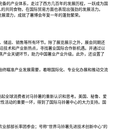
较完备的产业体系，走过了西方几百年的发展历程，一跃成为国
人的共同食物，在国际贸易方面也表现出强劲的发展活力。
性与发展潜力，成就了薯博会年复一年的蓬勃繁荣。
、储运、销售等所有环节。除了展览展示之外，展会同期还
前沿技术和产业新热点，寻找薯业国际合作新机遇。并通过以
，聚焦产业关键环节，助力中国薯业产业升级。此外，还设置了
终瞄准产业发展需要，着眼国际化、专业化办展和推动交流
在唤起全球消费者对马铃薯的重新认识和思考。美国、秘鲁、爱
球性活动的重要一环，得到了国际马铃薯中心的大力支持。国
农业部部长率团参会；号称“世界马铃薯先进技术创新中心”的