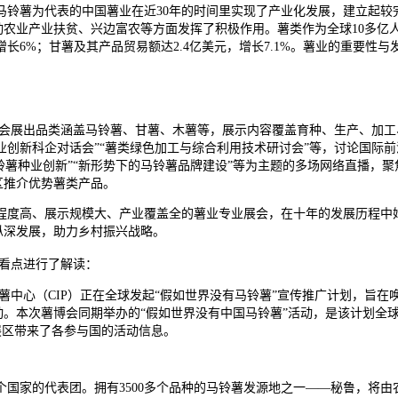
马铃薯为代表的中国薯业在近30年的时间里实现了产业化发展，建立起
农业产业扶贫、兴边富农等方面发挥了积极作用。薯类作为全球10多亿
年增长6%；甘薯及其产品贸易额达2.4亿美元，增长7.1%。薯业的重要
会展出品类涵盖马铃薯、甘薯、木薯等，展示内容覆盖育种、生产、加工
种业创新科企对话会”“薯类绿色加工与综合利用技术研讨会”等，讨论国际
马铃薯种业创新”“新形势下的马铃薯品牌建设”等为主题的多场网络直播
区推介优势薯类产品。
度高、展示规模大、产业覆盖全的薯业专业展会，在十年的发展历程中始
纵深发展，助力乡村振兴战略。
看点进行了解读：
薯中心（CIP）正在全球发起“假如世界没有马铃薯”宣传推广计划，旨
动。本次薯博会同期举办的“假如世界没有中国马铃薯”活动，是该计划全
展区带来了各参与国的活动信息。
个国家的代表团。拥有3500多个品种的马铃薯发源地之一——秘鲁，将由