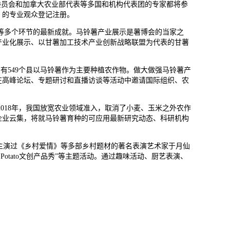
委员会和加拿大农业部代表等多国和机构代表团的专家都将参
）的专业观众登记注册。
等多个环节的最新成就。马铃薯产业展示是薯博会的当家之
产业化展示、以甘薯加工技术产业创新战略联盟为代表的甘薯
，有549个县以马铃薯作为主要种植农作物。做大做强马铃薯产
在高峰论坛、专题研讨和直播访谈等活动中邀请国际组织、农
018年，我国放宽农业领域准入，取消了小麦、玉米之外农作
企业云集，将就马铃薯育种的可应用最新研究动态、科研机构
主演过《乡村爱情》等多部乡村题材的著名表演艺术家于月仙
Potato文创产品秀”等主题活动。通过趣味活动、厨艺表演、