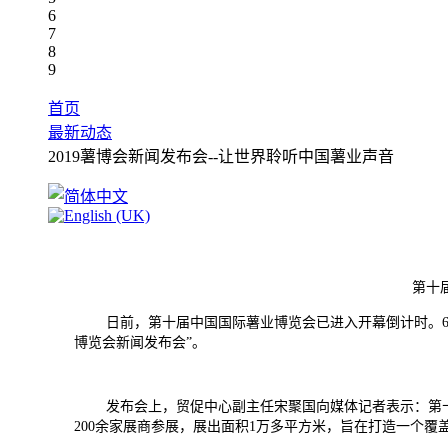
6
7
8
9
首页
最新动态
2019薯博会新闻发布会--让世界聆听中国薯业声音
第十
日前，第十届中国国际薯业博览会已进入开幕倒计时。6月
博览会新闻发布会”。
发布会上，贸促中心副主任宋聚国向媒体记者表示：第十届中
200余家展商参展，展出面积1万多平方米，旨在打造一个