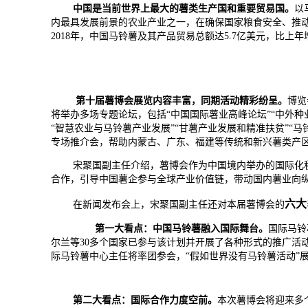
中国是当前世界上最大的薯类生产国和重要贸易国。
以
内最具发展前景的农业产业之一，在确保国家粮食安全、推动
2018年，中国马铃薯及其产品贸易总额达5.7亿美元，比上
第十届薯博会展览内容丰富，同期活动精彩纷呈。
博览
将举办多场专题论坛，包括“中国国际薯业高峰论坛”“中外
“智慧农业与马铃薯产业发展”“甘薯产业发展和精准扶贫”“
专场推介会，帮助内蒙古、广东、福建等传统和新兴薯类产
宋聚国副主任介绍，薯博会作为中国境内举办的国际化程
合作，引导中国薯企参与全球产业价值链，带动国内薯业向
六大
在新闻发布会上，宋聚国副主任还对本届薯博会的
第一大看点：中国马铃薯融入国际舞台。
国际马铃
尔兰等30多个国家已参与该计划并开展了各种形式的推广活
际马铃薯中心主任将率团参会，“假如世界没有马铃薯活动”
第二大看点：国际合作力度空前。
本次薯博会将迎来多