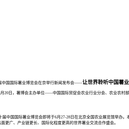
让世界聆听中国薯业
届中国国际薯业博览会在京举行新闻发布会——
20日，薯博会主办单位——中国国际贸促会农业行业分会、农业农村部
国国际薯业博览会即将于6月27-28日在北京全国农业展览馆举办。本
覆盖面更广、产业链更长、国际化程度更高的世界薯业交流合作盛会。