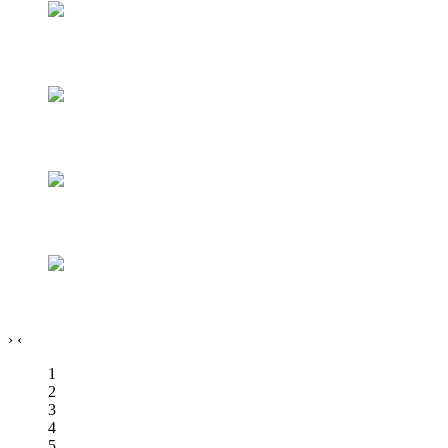
›
‹
1
2
3
4
5