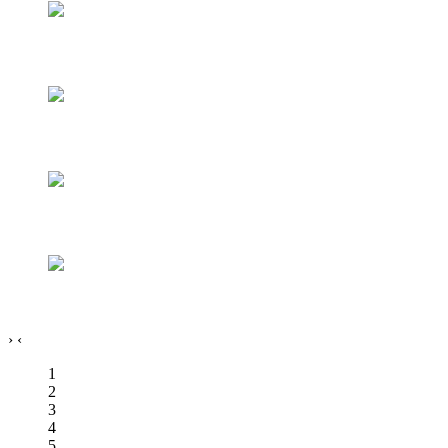
›
‹
1
2
3
4
5